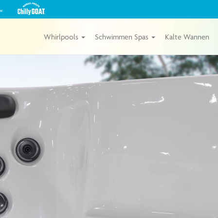
Sehen
Sie
unsere
Michael
Whirlpools
Schwimmen Spas
Kalte Wannen
Phelps
Chilly
GOAT
Wannen
von
Master
Spas