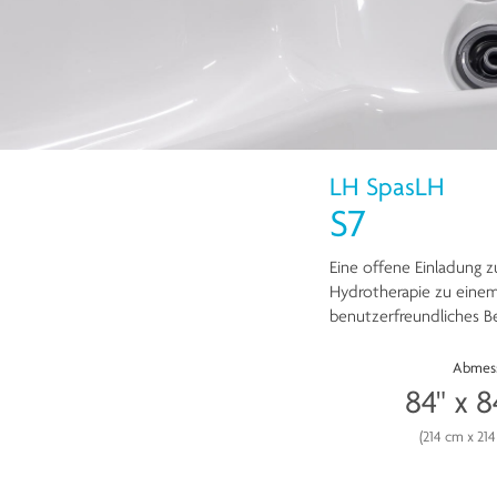
LH SpasLH
S7
Eine offene Einladung 
Hydrotherapie zu einem
benutzerfreundliches B
Abmes
84" x 8
(214 cm x 21