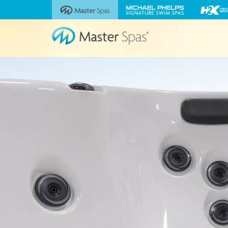
Besuchen
Besuchen
Besuchen
Sie
Sie
Sie
die
die
die
Website
Website
Website
Master
Michael
H2X
Spas
Phelps
Fitness
Signature
Swim
Swim
Spas
Spas