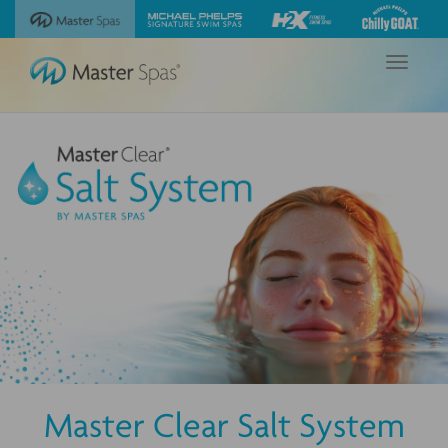
Sehen
Besuchen
Besuchen
Besuchen
Sie
Sie
Sie
Sie
unsere
die
die
die
Navigation
Michael
Website
Website
Website
umschalte
Phelps
Master
Michael
H2X
Chilly
Spas
Phelps
Fitness
GOAT
Signature
Swim
Wannen
Swim
Spas
von
Spas
Master
Spas
Master Clear Salt System