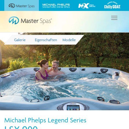
Sehen
Besuchen
Besuchen
Besuchen
Sie
Sie
Sie
Sie
unsere
die
die
die
Navigation
Michael
Website
Website
Website
umschalte
Phelps
Master
Michael
H2X
Chilly
Spas
Phelps
Fitness
GOAT
Signature
Swim
Galerie
Eigenschaften
Modelle
Wannen
Swim
Spas
von
Spas
Master
Spas
Michael Phelps Legend Series