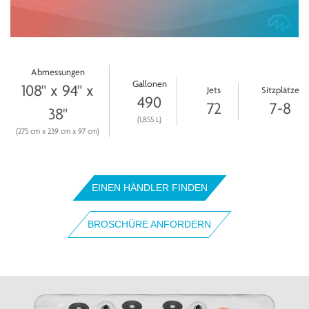
Abmessungen
Gallonen
108" x 94" x
Jets
Sitzplätze
490
72
7-8
38"
(1,855 L)
(275 cm x 239 cm x 97 cm)
EINEN HÄNDLER FINDEN
BROSCHÜRE ANFORDERN