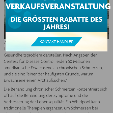
VERKAUFSVERANSTALTUNG
DIE GRÖSSTEN RABATTE DES J
AHRES!
KONTAKT HÄNDLER
Zu den Vorteilen eines Whirlpool-Bades gehört die
Linderung chronischer Schmerzen, die ein wachsendes
Gesundheitsproblem darstellen. Nach Angaben der
Centers for Disease Control leiden 50 Millionen
amerikanische Erwachsene an chronischen Schmerzen,
und sie sind "einer der häufigsten Gründe, warum
Erwachsene einen Arzt aufsuchen."
Die Behandlung chronischer Schmerzen konzentriert sich
oft auf die Behandlung der Symptome und die
Verbesserung der Lebensqualität. Ein Whirlpool kann
traditionelle Therapien ergänzen, um Schmerzen bei