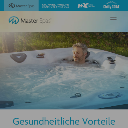
Sehen
Besuchen
Besuchen
Besuchen
Sie
Sie
Sie
Sie
unsere
die
die
die
Navigation
Michael
Website
Website
Website
umschalte
Phelps
Master
Michael
H2X
Chilly
Spas
Phelps
Fitness
GOAT
Signature
Swim
Wannen
Swim
Spas
von
Spas
Master
Spas
Gesundheitliche Vorteile