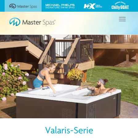
Sehen
Besuchen
Besuchen
Besuchen
Sie
Sie
Sie
Sie
unsere
die
die
die
Navigation
Michael
Website
Website
Website
umschalte
Phelps
Master
Michael
H2X
Chilly
Spas
Phelps
Fitness
GOAT
Signature
Swim
Wannen
Swim
Spas
von
Spas
Master
Spas
Valaris-Serie